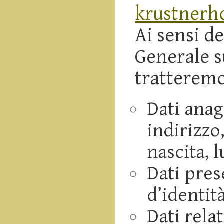
krustnerh
Ai sensi d
Generale s
tratteremo
Dati ana
indirizzo,
nascita, l
Dati pres
d’identit
Dati rela