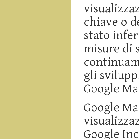
visualizza
chiave o d
stato infe
misure di 
continuame
gli svilupp
Google Map
Google Map
visualizza
Google Inc