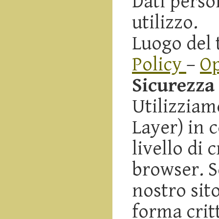
Dati person
utilizzo.
Luogo del
Policy
–
Op
Sicurezza 
Utilizziam
Layer) in 
livello di 
browser. S
nostro sit
forma crit