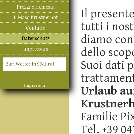
Prezzi e richiesta
Il present
Il Maso Krustnerhof
tutti i nos
Contatto
diamo cont
Datenschutz
dello scopo
Impressum
Suoi dati 
Zum Wetter in Südtirol
trattament
Impressum
Urlaub au
Krustner
Familie Pi
Tel. +39 0