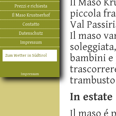
Il Maso Kru
Prezzi e richiesta
piccola fr
Il Maso Krustnerhof
Val Passiri
Contatto
Il maso va
Datenschutz
Impressum
soleggiata
bambini e
Zum Wetter in Südtirol
trascorrer
Impressum
trambusto
In estate
Il maso é 