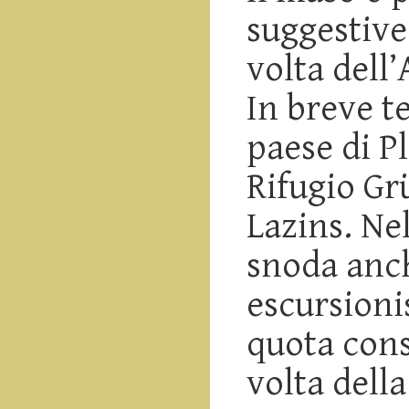
suggestive
volta dell’
In breve t
paese di P
Rifugio Gr
Lazins. Ne
snoda anch
escursioni
quota cons
volta dell