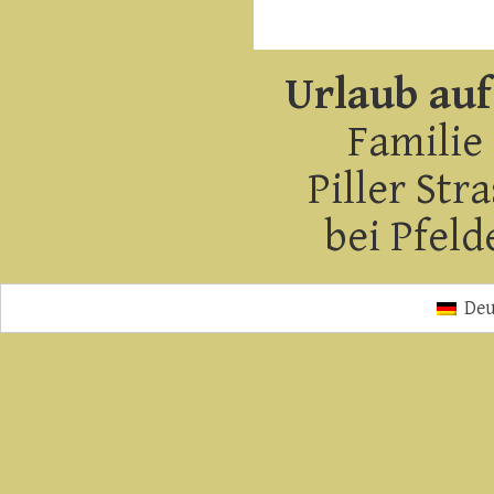
Urlaub au
Familie 
Piller Str
bei Pfeld
Deu