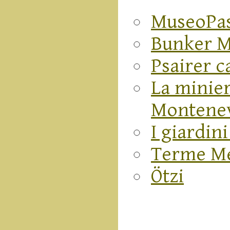
MuseoPas
Bunker 
Psairer c
La minier
Montenev
I giardin
Terme M
Ötzi