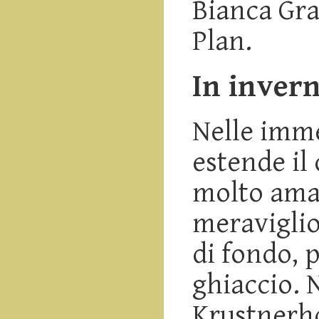
Bianca Gra
Plan.
In inver
Nelle imme
estende il
molto amat
meraviglios
di fondo, p
ghiaccio. 
Krustnerhof